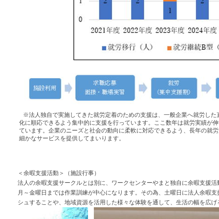
※法人独自で実施してきた就労定着のための支援は、一般企業へ就労した
化に順応できるよう集中的に支援を行っています。ここ数年は就労実績が伸
ています。企業のニーズと社会の動向に柔軟に対応できるよう、長年の就労
細かなサービスを提供してまいります。
＜余暇支援活動＞（施設行事）
法人の余暇支援サークルとは別に、ワークセンターやまと独自に余暇支援活
月～金曜日までは作業訓練が中心になります。その為、土曜日に法人余暇支
シュすることや、地域資源を活用した様々な体験を通して、生活の幅を広げ