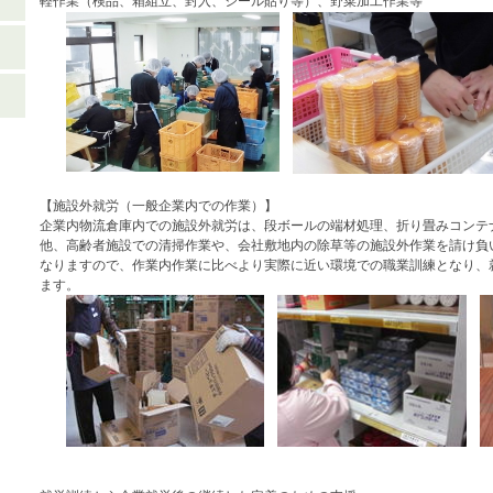
軽作業（検品、箱組立、封入、シール貼り等）、野菜加工作業等
【施設外就労（一般企業内での作業）】
企業内物流倉庫内での施設外就労は、段ボールの端材処理、折り畳みコンテ
他、高齢者施設での清掃作業や、会社敷地内の除草等の施設外作業を請け負
なりますので、作業内作業に比べより実際に近い環境での職業訓練となり、
ます。