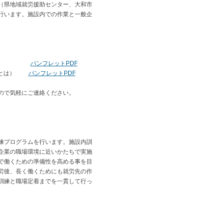
（県地域就労援助センター、大和市
行います。施設内での作業と一般企
ビスの選び
パンフレットPDF
雇用とは）
パンフレットPDF
で気軽にご連絡ください。
練プログラムを行います。施設内訓
企業の職場環境に近いかたちで実施
で働くための準備性を高める事を目
労後、長く働くためにも就労先の作
訓練と職場定着までを一貫して行っ