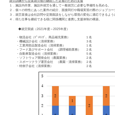
就労訓練から企業就労後の継続した定着のための支援
１．施設内作業、施設外就労を通して一般就労に必要な準備性を高める。
２．個々の特性にあった案件の紹介、面接同行や職場実習の際のジョブコー
３．就労直後は会社訪問や定期面談をしながら環境の変化に適応できるよう
４．得た仕事を継続できる様に関係機関と連携し支援体制の構築。
◆就労実績（
2021
年度～
2025
年度）
・物流会社（ﾋﾟｯｷﾝｸﾞ、商品補充業務）
１名
・機械設計会社（清掃業務）
３名
・工業用部品製造会社（清掃業務）
１名
・フード及びサポート会社 （調理補助業務）
２名
・自動車製造会社（清掃業務）
５名
・ソフトウェア開発会社（農園業務）
２名
・スポーツクラブ運営会社 （農園・清掃業務）
２名
・特例子会社（清掃業務）
２名