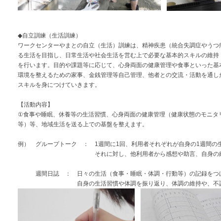
◆自立訓練（生活訓練）
ワークセンターやまとの自立（生活）訓練は、精神疾患（統合失調症やうつ
る生活を目指し、日常生活や社会生活を営む上で必要な基本的スキルの維持
を行います。目的や課題等に応じて、心身両面の健康管理や食事といった基
環境を整えるための家事、金銭管理等自己管理、他者との交流・活動を通し
スキルを身につけていきます。
【活動内容】
①食事や睡眠、休養等の生活習慣、心身両面の健康管理（健康状態のモニタ
等）等、地域生活を送る上での基盤を整えます。
例） グループトーク ： 1週間に1回、利用者それぞれが自身の1週間の
それに対し、他利用者から感想や助言、自身の経験
週間日誌 ： 日々の生活（食事・睡眠・体調・行動等）の記録をつ
自身の生活習慣や体調を振り返り、体調の維持や、不調のき