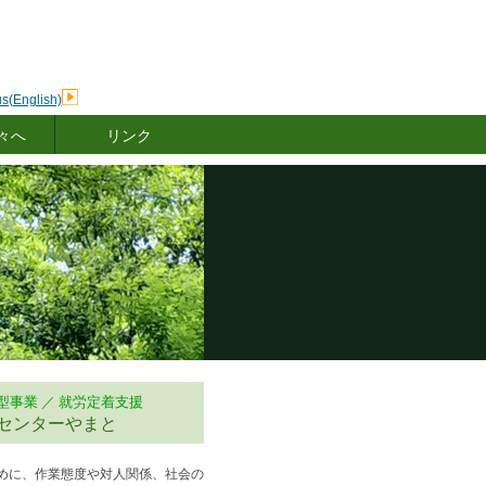
s(English)
々へ
リンク
型事業 ／ 就労定着支援
やまと
めに、作業態度や対人関係、社会の