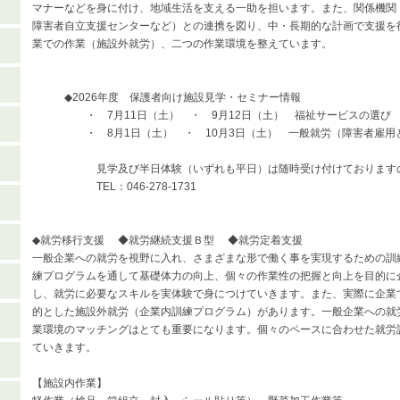
マナーなどを身に付け、地域生活を支える一助を担います。また、関係機関
障害者自立支援センターなど）との連携を図り、中・長期的な計画で支援を
業での作業（施設外就労）、二つの作業環境を整えています。
◆2026年度 保護者向け施設見学・セミナー情報
・ 7月11日（土） ・ 9月12日（土） 福祉サー
・ 8月1日（土） ・ 10月3日（土） 一般就労（障害者
見学及び半日体験（いずれも平日）は随時受け付けておりますの
TEL：046-278-1731
◆就労移行支援 ◆就労継続支援Ｂ型 ◆就労定着支援
一般企業への就労を視野に入れ、さまざまな形で働く事を実現するための訓
練プログラムを通して基礎体力の向上、個々の作業性の把握と向上を目的に
し、就労に必要なスキルを実体験で身につけていきます。また、実際に企業
的とした施設外就労（企業内訓練プログラム）があります。一般企業への就
業環境のマッチングはとても重要になります。個々のペースに合わせた就労
ていきます。
【施設内作業】