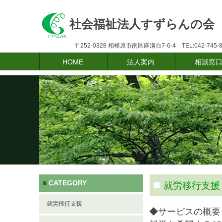
社会福祉法人すずらんの会
〒252-0328 相模原市南区麻溝台7-6-4 
HOME
法人案内
相談窓
■
CATEGORY
■
就労移行支援
就労移行支援
◆サービスの概要