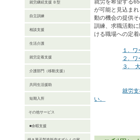
就労を希望する6
就労継続支援 Ｂ型
が可能と見込まれ
自立訓練
動の機会の提供そ
訓練、求職活動に
相談支援
ける職場への定着
生活介護
１. 
就労定着支援
２. 
３. 
介護部門（移動支援）
共同生活援助
就労支
い。
短期入所
その他サービス
■余暇支援
焼き菓子製造販売すずらんの家